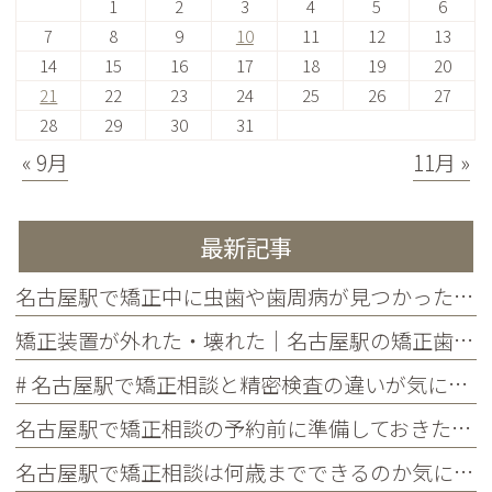
1
2
3
4
5
6
7
8
9
10
11
12
13
14
15
16
17
18
19
20
21
22
23
24
25
26
27
28
29
30
31
« 9月
11月 »
最新記事
名古屋駅で矯正中に虫歯や歯周病が見つかったらどうする？治療の進め方と予防を解説
矯正装置が外れた・壊れた｜名古屋駅の矯正歯科が教えるトラブル別の対処法
# 名古屋駅で矯正相談と精密検査の違いが気になる方へ｜各ステップでわかることを歯科医師が解説
名古屋駅で矯正相談の予約前に準備しておきたいこと｜チェックリストつきで初めての方に解説
名古屋駅で矯正相談は何歳までできるのか気になる方へ｜大人の矯正の疑問・メリット・よくある質問まとめ