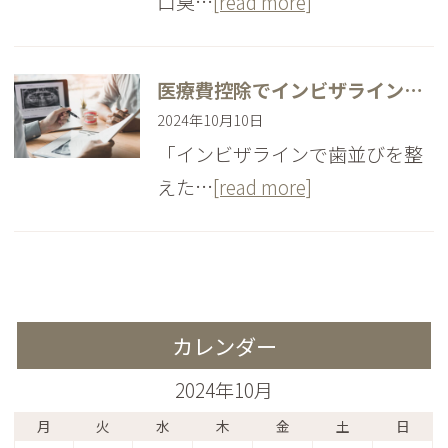
口臭…
[read more]
医療費控除でインビザライン（マウスピース矯正）の費用を節約！ 医療費控除の申請方法・必要な書類について
2024年10月10日
「インビザラインで歯並びを整
えた…
[read more]
カレンダー
2024年10月
月
火
水
木
金
土
日