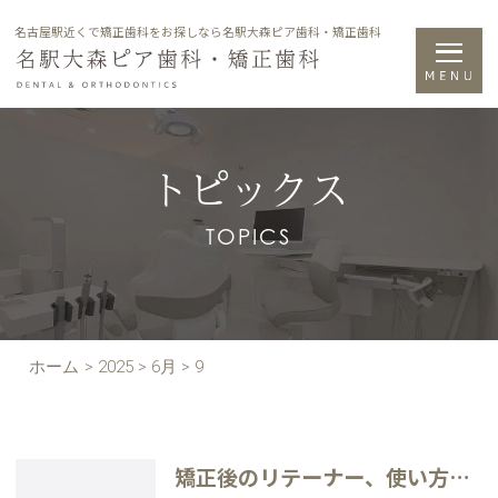
名古屋駅近くで矯正歯科をお探しなら名駅大森ピア歯科・矯正歯科
トピックス
TOPICS
ホーム
>
2025
>
6月
>
9
矯正後のリテーナー、使い方を間違えると台無しに？【名古屋・名駅】の矯正歯科が教える保定装置の注意点