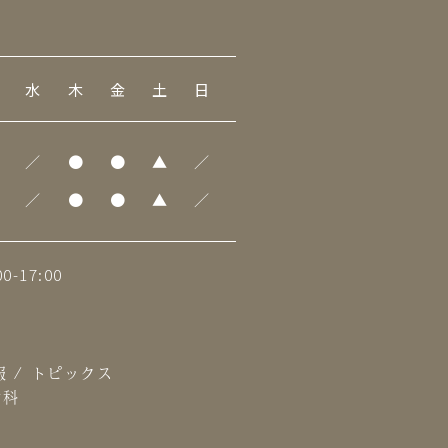
水
木
金
土
日
／
●
●
▲
／
／
●
●
▲
／
0-17:00
報
/
トピックス
歯科