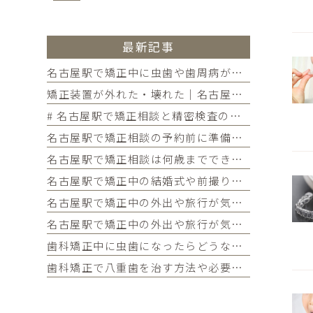
最新記事
名古屋駅で矯正中に虫歯や歯周病が見つかったらどうする？治療の進め方と予防を解説
矯正装置が外れた・壊れた｜名古屋駅の矯正歯科が教えるトラブル別の対処法
# 名古屋駅で矯正相談と精密検査の違いが気になる方へ｜各ステップでわかることを歯科医師が解説
名古屋駅で矯正相談の予約前に準備しておきたいこと｜チェックリストつきで初めての方に解説
名古屋駅で矯正相談は何歳までできるのか気になる方へ｜大人の矯正の疑問・メリット・よくある質問まとめ
名古屋駅で矯正中の結婚式や前撮りが気になる方へ｜当院限定サービス・タイミングの考え方・よくある質問まとめ
名古屋駅で矯正中の外出や旅行が気になる方へ｜国内・海外旅行の対策・持ち物・よくある質問まとめ
名古屋駅で矯正中の外出や旅行が気になる方へ｜国内・海外旅行の対策・持ち物・よくある質問まとめ
歯科矯正中に虫歯になったらどうなる？対処法や予防法を詳しく紹介
歯科矯正で八重歯を治す方法や必要な期間・費用、放置するリスクを紹介