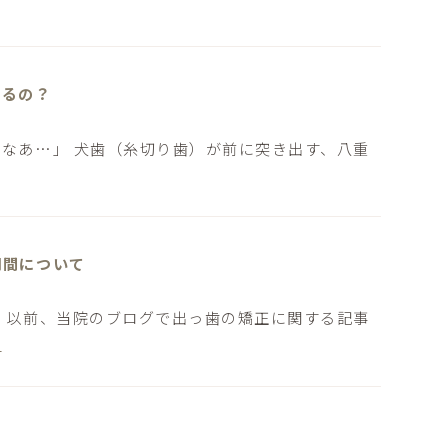
せるの？
なあ…」 犬歯（糸切り歯）が前に突き出す、八重
期間について
 以前、当院のブログで出っ歯の矯正に関する記事
]
？