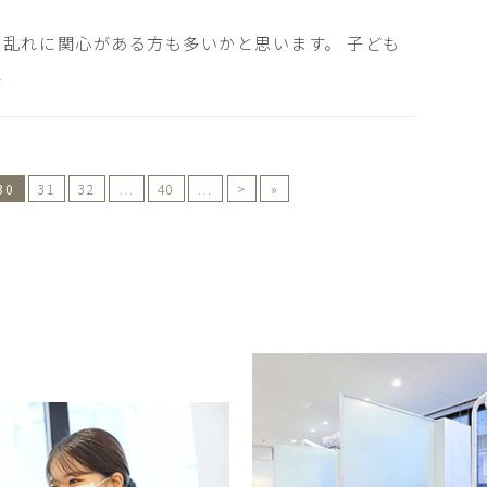
乱れに関心がある方も多いかと思います。 子ども
]
30
31
32
...
40
...
>
»