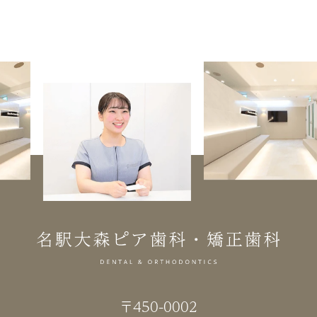
〒450-0002