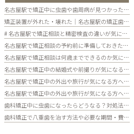
名古屋駅で矯正中に虫歯や歯周病が見つかったらどうする？治療の進め方と予防を解説
矯正装置が外れた・壊れた｜名古屋駅の矯正歯科が教えるトラブル別の対処法
# 名古屋駅で矯正相談と精密検査の違いが気になる方へ｜各ステップでわかることを歯科医師が解説
名古屋駅で矯正相談の予約前に準備しておきたいこと｜チェックリストつきで初めての方に解説
名古屋駅で矯正相談は何歳までできるのか気になる方へ｜大人の矯正の疑問・メリット・よくある質問まとめ
名古屋駅で矯正中の結婚式や前撮りが気になる方へ｜当院限定サービス・タイミングの考え方・よくある質問まとめ
名古屋駅で矯正中の外出や旅行が気になる方へ｜国内・海外旅行の対策・持ち物・よくある質問まとめ
名古屋駅で矯正中の外出や旅行が気になる方へ｜国内・海外旅行の対策・持ち物・よくある質問まとめ
歯科矯正中に虫歯になったらどうなる？対処法や予防法を詳しく紹介
歯科矯正で八重歯を治す方法や必要な期間・費用、放置するリスクを紹介