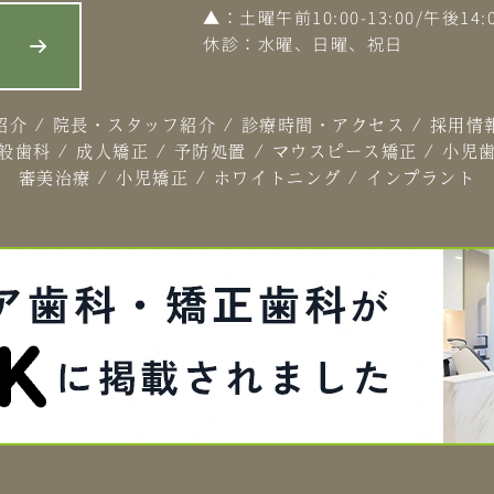
▲
：土曜午前10:00-13:00/午後14:0
休診：水曜、日曜、祝日
ら
紹介
/
院長・スタッフ紹介
/
診療時間・アクセス
/
採用情
般歯科
/
成人矯正
/
予防処置
/
マウスピース矯正
/
小児
審美治療
/
小児矯正
/
ホワイトニング
/
インプラント