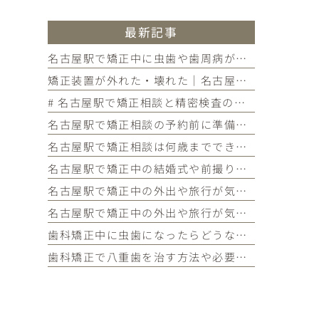
最新記事
名古屋駅で矯正中に虫歯や歯周病が見つかったらどうする？治療の進め方と予防を解説
矯正装置が外れた・壊れた｜名古屋駅の矯正歯科が教えるトラブル別の対処法
# 名古屋駅で矯正相談と精密検査の違いが気になる方へ｜各ステップでわかることを歯科医師が解説
名古屋駅で矯正相談の予約前に準備しておきたいこと｜チェックリストつきで初めての方に解説
名古屋駅で矯正相談は何歳までできるのか気になる方へ｜大人の矯正の疑問・メリット・よくある質問まとめ
名古屋駅で矯正中の結婚式や前撮りが気になる方へ｜当院限定サービス・タイミングの考え方・よくある質問まとめ
名古屋駅で矯正中の外出や旅行が気になる方へ｜国内・海外旅行の対策・持ち物・よくある質問まとめ
名古屋駅で矯正中の外出や旅行が気になる方へ｜国内・海外旅行の対策・持ち物・よくある質問まとめ
歯科矯正中に虫歯になったらどうなる？対処法や予防法を詳しく紹介
歯科矯正で八重歯を治す方法や必要な期間・費用、放置するリスクを紹介