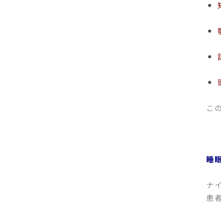
こ
睡
ナ
患