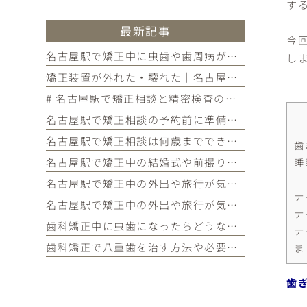
す
最新記事
今
名古屋駅で矯正中に虫歯や歯周病が見つかったらどうする？治療の進め方と予防を解説
し
矯正装置が外れた・壊れた｜名古屋駅の矯正歯科が教えるトラブル別の対処法
# 名古屋駅で矯正相談と精密検査の違いが気になる方へ｜各ステップでわかることを歯科医師が解説
名古屋駅で矯正相談の予約前に準備しておきたいこと｜チェックリストつきで初めての方に解説
名古屋駅で矯正相談は何歳までできるのか気になる方へ｜大人の矯正の疑問・メリット・よくある質問まとめ
歯
名古屋駅で矯正中の結婚式や前撮りが気になる方へ｜当院限定サービス・タイミングの考え方・よくある質問まとめ
睡
名古屋駅で矯正中の外出や旅行が気になる方へ｜国内・海外旅行の対策・持ち物・よくある質問まとめ
ナ
名古屋駅で矯正中の外出や旅行が気になる方へ｜国内・海外旅行の対策・持ち物・よくある質問まとめ
ナ
歯科矯正中に虫歯になったらどうなる？対処法や予防法を詳しく紹介
ナ
歯科矯正で八重歯を治す方法や必要な期間・費用、放置するリスクを紹介
ま
歯