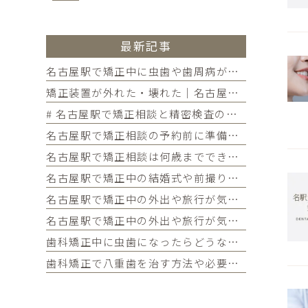
最新記事
名古屋駅で矯正中に虫歯や歯周病が見つかったらどうする？治療の進め方と予防を解説
矯正装置が外れた・壊れた｜名古屋駅の矯正歯科が教えるトラブル別の対処法
# 名古屋駅で矯正相談と精密検査の違いが気になる方へ｜各ステップでわかることを歯科医師が解説
名古屋駅で矯正相談の予約前に準備しておきたいこと｜チェックリストつきで初めての方に解説
名古屋駅で矯正相談は何歳までできるのか気になる方へ｜大人の矯正の疑問・メリット・よくある質問まとめ
名古屋駅で矯正中の結婚式や前撮りが気になる方へ｜当院限定サービス・タイミングの考え方・よくある質問まとめ
名古屋駅で矯正中の外出や旅行が気になる方へ｜国内・海外旅行の対策・持ち物・よくある質問まとめ
名古屋駅で矯正中の外出や旅行が気になる方へ｜国内・海外旅行の対策・持ち物・よくある質問まとめ
歯科矯正中に虫歯になったらどうなる？対処法や予防法を詳しく紹介
歯科矯正で八重歯を治す方法や必要な期間・費用、放置するリスクを紹介