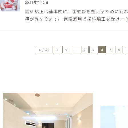
2026年7月2日
歯科矯正は基本的に、歯並びを整えるために行
無が異なります。 保険適用で歯科矯正を受け…
[
4 / 42
«
<
...
2
3
4
5
6
.