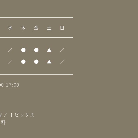
水
木
金
土
日
／
●
●
▲
／
／
●
●
▲
／
0-17:00
報
/
トピックス
歯科