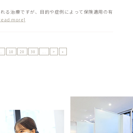
われる治療ですが、目的や症例によって保険適用の有
read more]
..
10
20
30
...
>
»