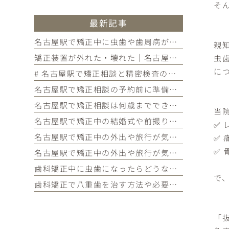
そ
最新記事
名古屋駅で矯正中に虫歯や歯周病が見つかったらどうする？治療の進め方と予防を解説
親
矯正装置が外れた・壊れた｜名古屋駅の矯正歯科が教えるトラブル別の対処法
虫
に
# 名古屋駅で矯正相談と精密検査の違いが気になる方へ｜各ステップでわかることを歯科医師が解説
名古屋駅で矯正相談の予約前に準備しておきたいこと｜チェックリストつきで初めての方に解説
名古屋駅で矯正相談は何歳までできるのか気になる方へ｜大人の矯正の疑問・メリット・よくある質問まとめ
当
名古屋駅で矯正中の結婚式や前撮りが気になる方へ｜当院限定サービス・タイミングの考え方・よくある質問まとめ
✅ 
名古屋駅で矯正中の外出や旅行が気になる方へ｜国内・海外旅行の対策・持ち物・よくある質問まとめ
✅
✅
名古屋駅で矯正中の外出や旅行が気になる方へ｜国内・海外旅行の対策・持ち物・よくある質問まとめ
歯科矯正中に虫歯になったらどうなる？対処法や予防法を詳しく紹介
で
歯科矯正で八重歯を治す方法や必要な期間・費用、放置するリスクを紹介
「