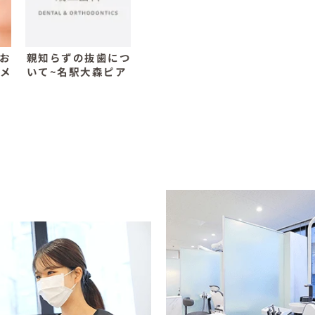
お
親知らずの抜歯につ
のメ
いて~名駅大森ピア
ット
歯科・矯正歯科～