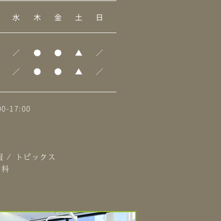
水
木
金
土
日
／
●
●
▲
／
／
●
●
▲
／
0-17:00
報
/
トピックス
歯科