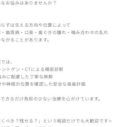
んなお悩みはありませんか？
知らずは生える方向や位置によって
歯・歯周病・口臭・歯ぐきの腫れ・噛み合わせの乱れ
つながることがあります。
院では、
レントゲン・CTによる精密診断
 痛みに配慮した丁寧な麻酔
 骨や神経の位置を確認した安全な抜歯計画
、できるだけ負担の少ない治療を心がけています。
抜くべき？残せる？」という相談だけでも大歓迎です✨