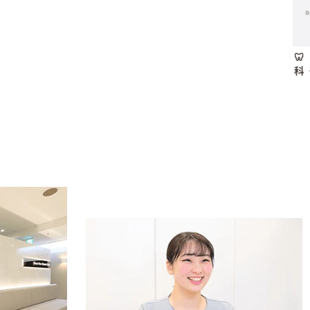

科
前
い