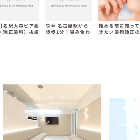
【名駅大森ピア歯
🦷💭 名古屋駅から
始める前に知って
・矯正歯科】抜歯
徒歩1分！噛み合わ
きたい歯列矯正
に注意！飲んでは
せ・食いしばり・顎
リット・デメリ
けない薬とは？
の痛みでお悩みの方
を解説
へ ~医療法人みやび
会 名駅大森ピア歯
科・矯正歯科~