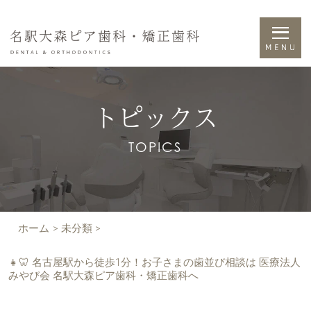
トピックス
TOPICS
ホーム
>
未分類
>
👧🦷 名古屋駅から徒歩1分！お子さまの歯並び相談は 医療法人
みやび会 名駅大森ピア歯科・矯正歯科へ