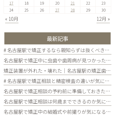
17
18
19
20
21
22
23
24
25
26
27
28
29
30
« 10月
12月 »
最新記事
# 名古屋駅で矯正するなら親知らずは抜くべき？抜歯が必要なケースとタイミングを歯科医師が解説
名古屋駅で矯正中に虫歯や歯周病が見つかったらどうする？治療の進め方と予防を解説
矯正装置が外れた・壊れた｜名古屋駅の矯正歯科が教えるトラブル別の対処法
# 名古屋駅で矯正相談と精密検査の違いが気になる方へ｜各ステップでわかることを歯科医師が解説
名古屋駅で矯正相談の予約前に準備しておきたいこと｜チェックリストつきで初めての方に解説
名古屋駅で矯正相談は何歳までできるのか気になる方へ｜大人の矯正の疑問・メリット・よくある質問まとめ
名古屋駅で矯正中の結婚式や前撮りが気になる方へ｜当院限定サービス・タイミングの考え方・よくある質問まとめ