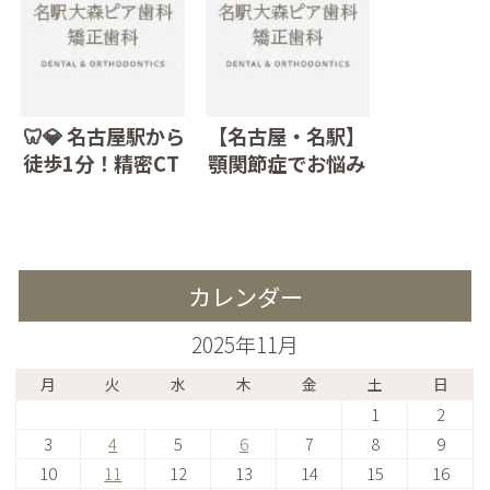
ピア歯科・矯正歯
悩みの方へ ~医療
科へ
法人みやび会 名駅
大森ピア歯科・矯
正歯科~
🦷💎 名古屋駅から
【名古屋・名駅】
徒歩1分！精密CT
顎関節症でお悩み
で安心のインプラ
の方へ｜名駅大森
ント治療なら 医療
ピア歯科・矯正歯
法人みやび会 名駅
科が解説する原因
大森ピア歯科・矯
と治療法
カレンダー
正歯科へ
2025年11月
月
火
水
木
金
土
日
1
2
3
4
5
6
7
8
9
10
11
12
13
14
15
16